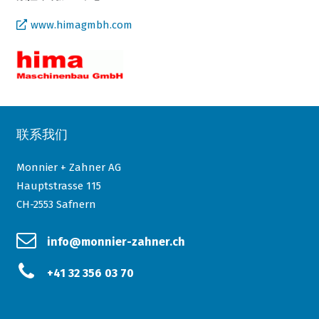
www.himagmbh.com
联系我们
Monnier + Zahner AG
Hauptstrasse 115
CH-2553 Safnern
info@monnier-zahner.ch
+41 32 356 03 70