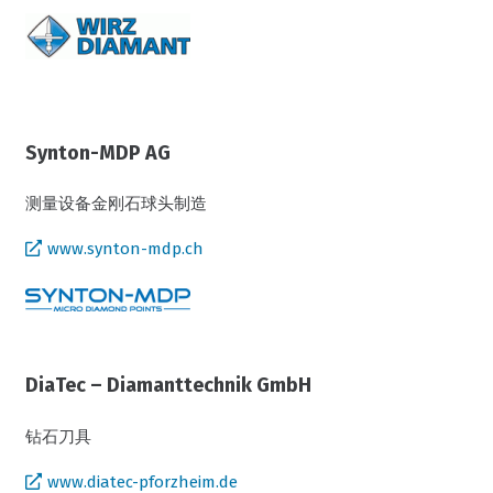
Synton-MDP AG
测量设备金刚石球头制造
www.synton-mdp.ch
DiaTec – Diamanttechnik GmbH
钻石刀具
www.diatec-pforzheim.de